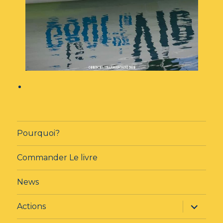
Pourquoi?
Commander Le livre
News
ouvrir
Actions
le
sous-