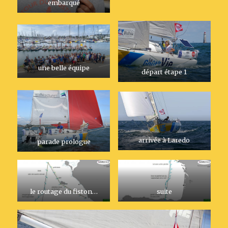
embarqué
une belle équipe
départ étape 1
arrivée à Laredo
parade prologue
le routage du fiston…
suite