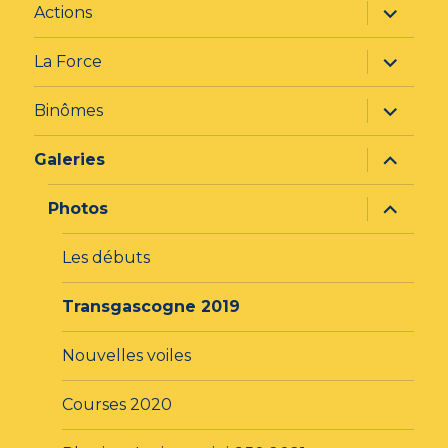
ouvrir
Actions
le
sous-
menu
ouvrir
La Force
le
sous-
menu
ouvrir
Binômes
le
sous-
menu
ouvrir
Galeries
le
sous-
menu
ouvrir
Photos
le
sous-
menu
Les débuts
Transgascogne 2019
Nouvelles voiles
Courses 2020