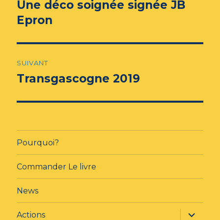
de
Une déco soignée signée JB
Article
précédent :
Epron
l’article
SUIVANT
Transgascogne 2019
Article
suivant :
Pourquoi?
Commander Le livre
News
ouvrir
Actions
le