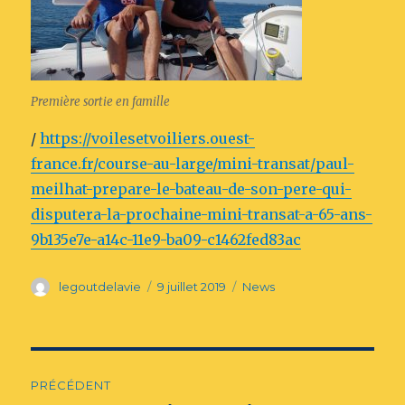
Première sortie en famille
/
https://voilesetvoiliers.ouest-
france.fr/course-au-large/mini-transat/paul-
meilhat-prepare-le-bateau-de-son-pere-qui-
disputera-la-prochaine-mini-transat-a-65-ans-
9b135e7e-a14c-11e9-ba09-c1462fed83ac
Auteur
Publié
Catégories
legoutdelavie
9 juillet 2019
News
le
Navigation
PRÉCÉDENT